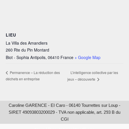
LIEU
La Villa des Amandiers
260 Rte du Pin Montard
Biot - Sophia Antipolis
,
06410
France
+ Google Map
L’intelligence collective par les
Permanence – La réduction des
déchets en entreprise
jeux – découverte
Caroline GARENCE - EI Caro - 06140 Tourrettes sur Loup -
SIRET 49093803200029 - TVA non applicable, art. 293 B du
CGI