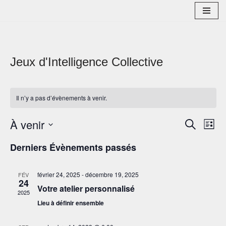
Aller
au
contenu
Jeux d'Intelligence Collective
Il n’y a pas d’évènements à venir.
À venir
Reche
Nav
Recherche
Liste
Sélectionnez
de
et
Derniers Évènements passés
une
vu
naviga
date.
Év
février 24, 2025
-
décembre 19, 2025
FÉV
de
24
Votre atelier personnalisé
2025
vues
Lieu à définir ensemble
Évène