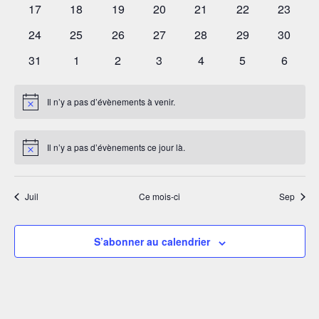
Évène
0
0
0
0
0
0
0
17
18
19
20
21
22
23
évènements
évènements
évènements
évènements
évènements
évènements
évènem
0
0
0
0
0
0
0
24
25
26
27
28
29
30
évènements
évènements
évènements
évènements
évènements
évènements
évènem
0
0
0
0
0
0
0
31
1
2
3
4
5
6
évènements
évènements
évènements
évènements
évènements
évènements
évènem
Il n’y a pas d’évènements à venir.
Notice
Il n’y a pas d’évènements ce jour là.
Notice
Juil
Ce mois-ci
Sep
S’abonner au calendrier